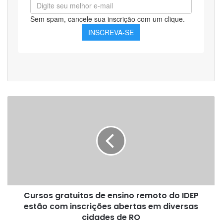
Cursos
gratuitos
de
ensino
remoto
do
IDEP
estão
com
Cursos gratuitos de ensino remoto do IDEP
inscrições
abertas
estão com inscrições abertas em diversas
em
cidades de RO