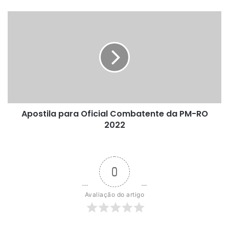
diversas
cidades
Apostila
de
para
RO
Oficial
Combatente
da
PM-
RO
2022
Apostila para Oficial Combatente da PM-RO
2022
0
Avaliação do artigo