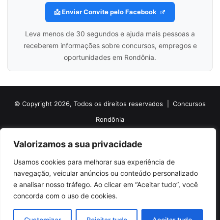
📩 Enviar Convite pelo Facebook
Leva menos de 30 segundos e ajuda mais pessoas a
receberem informações sobre concursos, empregos e
oportunidades em Rondônia.
© Copyright 2026, Todos os direitos reservados |
Concursos
Rondônia
Politica de Cookies
Politica de Privacidade e Termos de Uso
Valorizamos a sua privacidade
Sobre o Concursos Rondônia
Newsletter
Usamos cookies para melhorar sua experiência de
Siga nossas redes sociais
Web Stories
Anuncie
Contato
navegação, veicular anúncios ou conteúdo personalizado
e analisar nosso tráfego. Ao clicar em “Aceitar tudo”, você
Facebook
X
Pinterest
Linkedin
YouTube
Instagram
Telegram
TikTok
concorda com o uso de cookies.
WhatsApp
Customizar
Rejeitar tudo
Aceitar tudo