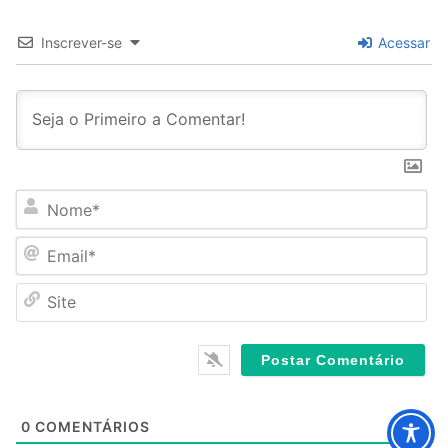
Inscrever-se
Acessar
N
o
m
E
e
m
*
a
S
i
i
l
t
*
e
0
COMENTÁRIOS