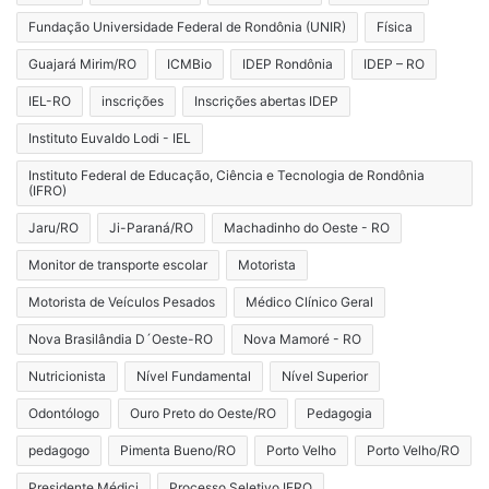
Fundação Universidade Federal de Rondônia (UNIR)
Física
Guajará Mirim/RO
ICMBio
IDEP Rondônia
IDEP – RO
IEL-RO
inscrições
Inscrições abertas IDEP
Instituto Euvaldo Lodi - IEL
Instituto Federal de Educação, Ciência e Tecnologia de Rondônia
(IFRO)
Jaru/RO
Ji-Paraná/RO
Machadinho do Oeste - RO
Monitor de transporte escolar
Motorista
Motorista de Veículos Pesados
Médico Clínico Geral
Nova Brasilândia D´Oeste-RO
Nova Mamoré - RO
Nutricionista
Nível Fundamental
Nível Superior
Odontólogo
Ouro Preto do Oeste/RO
Pedagogia
pedagogo
Pimenta Bueno/RO
Porto Velho
Porto Velho/RO
Presidente Médici
Processo Seletivo IFRO