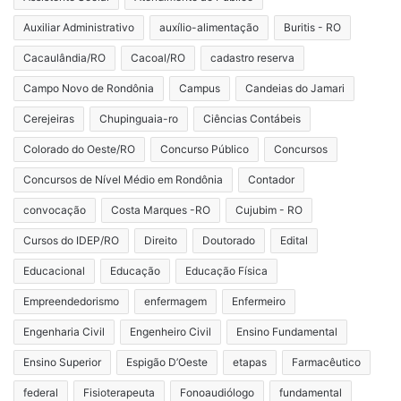
Auxiliar Administrativo
auxílio-alimentação
Buritis - RO
Cacaulândia/RO
Cacoal/RO
cadastro reserva
Campo Novo de Rondônia
Campus
Candeias do Jamari
Cerejeiras
Chupinguaia-ro
Ciências Contábeis
Colorado do Oeste/RO
Concurso Público
Concursos
Concursos de Nível Médio em Rondônia
Contador
convocação
Costa Marques -RO
Cujubim - RO
Cursos do IDEP/RO
Direito
Doutorado
Edital
Educacional
Educação
Educação Física
Empreendedorismo
enfermagem
Enfermeiro
Engenharia Civil
Engenheiro Civil
Ensino Fundamental
Ensino Superior
Espigão D’Oeste
etapas
Farmacêutico
federal
Fisioterapeuta
Fonoaudiólogo
fundamental