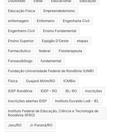
Doutorado
Edital
Educacional
Educação
Educação Física
Empreendedorismo
enfermagem
Enfermeiro
Engenharia Civil
Engenheiro Civil
Ensino Fundamental
Ensino Superior
Espigão D’Oeste
etapas
Farmacêutico
federal
Fisioterapeuta
Fonoaudiólogo
fundamental
Fundação Universidade Federal de Rondônia (UNIR)
Física
Guajará Mirim/RO
ICMBio
IDEP Rondônia
IDEP – RO
IEL-RO
inscrições
Inscrições abertas IDEP
Instituto Euvaldo Lodi - IEL
Instituto Federal de Educação, Ciência e Tecnologia de
Rondônia (IFRO)
Jaru/RO
Ji-Paraná/RO