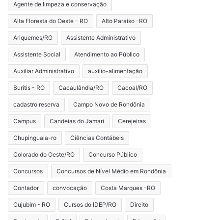
Agente de limpeza e conservação
Alta Floresta do Oeste - RO
Alto Paraíso -RO
Ariquemes/RO
Assistente Administrativo
Assistente Social
Atendimento ao Público
Auxiliar Administrativo
auxílio-alimentação
Buritis - RO
Cacaulândia/RO
Cacoal/RO
cadastro reserva
Campo Novo de Rondônia
Campus
Candeias do Jamari
Cerejeiras
Chupinguaia-ro
Ciências Contábeis
Colorado do Oeste/RO
Concurso Público
Concursos
Concursos de Nível Médio em Rondônia
Contador
convocação
Costa Marques -RO
Cujubim - RO
Cursos do IDEP/RO
Direito