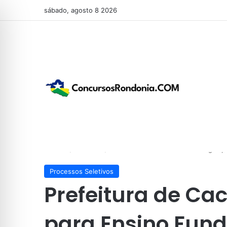
sábado, agosto 8 2026
Início
/
Previstos
/
Prefeitura de Cacoal abre 27 vagas 
Processos Seletivos
Prefeitura de Ca
para Ensino Fun