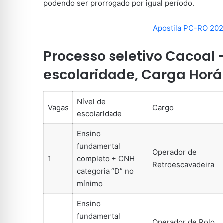
podendo ser prorrogado por igual período.
Apostila PC-RO 2021
Processo seletivo Cacoal 
escolaridade, Carga Hor
Nível de
Vagas
Cargo
escolaridade
Ensino
fundamental
Operador de
1
completo + CNH
Retroescavadeira
categoria “D” no
mínimo
Ensino
fundamental
Operador de Rolo