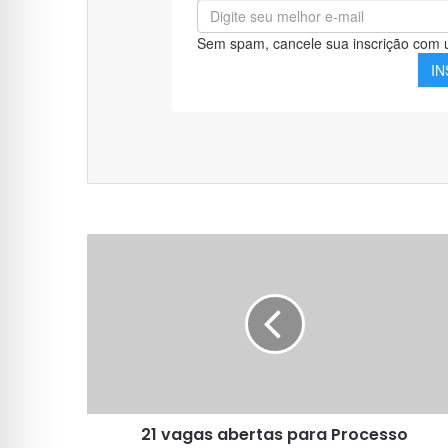
21
vagas
abertas
para
Processo
Seletivo
da
Prefeitura
de
21 vagas abertas para Processo
Theobroma