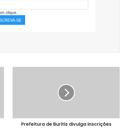
Prefeitura
de
Buritis
divulga
inscrições
para
Teste
Seletivo
Simplificado
Prefeitura de Buritis divulga inscrições