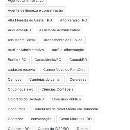
Agente Administrativo
Agente de limpeza e conservação
Alta Floresta do Oeste - RO
Alto Paraíso -RO
Ariquemes/RO
Assistente Administrativo
Assistente Social
Atendimento ao Público
Auxiliar Administrativo
auxílio-alimentação
Buritis - RO
Cacaulândia/RO
Cacoal/RO
cadastro reserva
Campo Novo de Rondônia
Campus
Candeias do Jamari
Cerejeiras
Chupinguaia-ro
Ciências Contábeis
Colorado do Oeste/RO
Concurso Público
Concursos
Concursos de Nível Médio em Rondônia
Contador
convocação
Costa Marques -RO
Cujubim - RO
Cursos do IDEP/RO
Direito