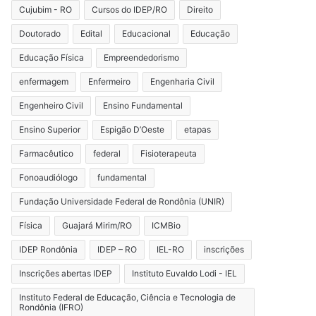
Cujubim - RO
Cursos do IDEP/RO
Direito
Doutorado
Edital
Educacional
Educação
Educação Física
Empreendedorismo
enfermagem
Enfermeiro
Engenharia Civil
Engenheiro Civil
Ensino Fundamental
Ensino Superior
Espigão D’Oeste
etapas
Farmacêutico
federal
Fisioterapeuta
Fonoaudiólogo
fundamental
Fundação Universidade Federal de Rondônia (UNIR)
Física
Guajará Mirim/RO
ICMBio
IDEP Rondônia
IDEP – RO
IEL-RO
inscrições
Inscrições abertas IDEP
Instituto Euvaldo Lodi - IEL
Instituto Federal de Educação, Ciência e Tecnologia de
Rondônia (IFRO)