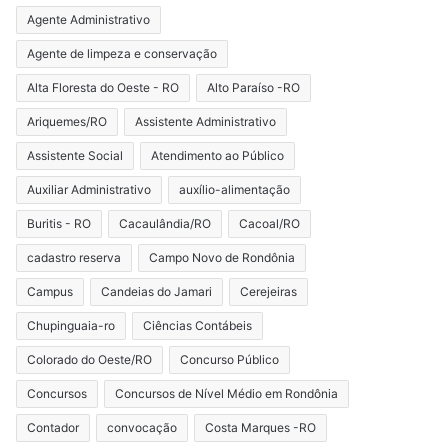
Agente Administrativo
Agente de limpeza e conservação
Alta Floresta do Oeste - RO
Alto Paraíso -RO
Ariquemes/RO
Assistente Administrativo
Assistente Social
Atendimento ao Público
Auxiliar Administrativo
auxílio-alimentação
Buritis - RO
Cacaulândia/RO
Cacoal/RO
cadastro reserva
Campo Novo de Rondônia
Campus
Candeias do Jamari
Cerejeiras
Chupinguaia-ro
Ciências Contábeis
Colorado do Oeste/RO
Concurso Público
Concursos
Concursos de Nível Médio em Rondônia
Contador
convocação
Costa Marques -RO