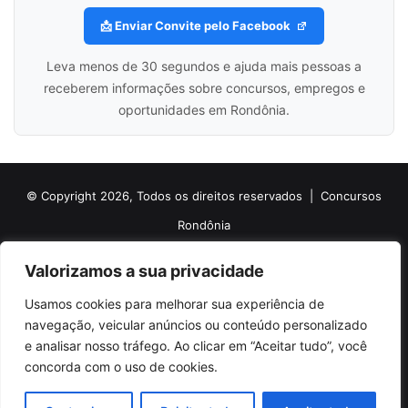
📩 Enviar Convite pelo Facebook
Leva menos de 30 segundos e ajuda mais pessoas a
receberem informações sobre concursos, empregos e
oportunidades em Rondônia.
© Copyright 2026, Todos os direitos reservados |
Concursos
Rondônia
Politica de Cookies
Politica de Privacidade e Termos de Uso
Valorizamos a sua privacidade
Sobre o Concursos Rondônia
Newsletter
Usamos cookies para melhorar sua experiência de
Siga nossas redes sociais
Web Stories
Anuncie
Contato
navegação, veicular anúncios ou conteúdo personalizado
e analisar nosso tráfego. Ao clicar em “Aceitar tudo”, você
Facebook
X
Pinterest
Linkedin
YouTube
Instagram
Telegram
TikTok
concorda com o uso de cookies.