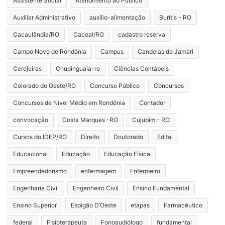
Assistente Social
Atendimento ao Público
Auxiliar Administrativo
auxílio-alimentação
Buritis - RO
Cacaulândia/RO
Cacoal/RO
cadastro reserva
Campo Novo de Rondônia
Campus
Candeias do Jamari
Cerejeiras
Chupinguaia-ro
Ciências Contábeis
Colorado do Oeste/RO
Concurso Público
Concursos
Concursos de Nível Médio em Rondônia
Contador
convocação
Costa Marques -RO
Cujubim - RO
Cursos do IDEP/RO
Direito
Doutorado
Edital
Educacional
Educação
Educação Física
Empreendedorismo
enfermagem
Enfermeiro
Engenharia Civil
Engenheiro Civil
Ensino Fundamental
Ensino Superior
Espigão D’Oeste
etapas
Farmacêutico
federal
Fisioterapeuta
Fonoaudiólogo
fundamental