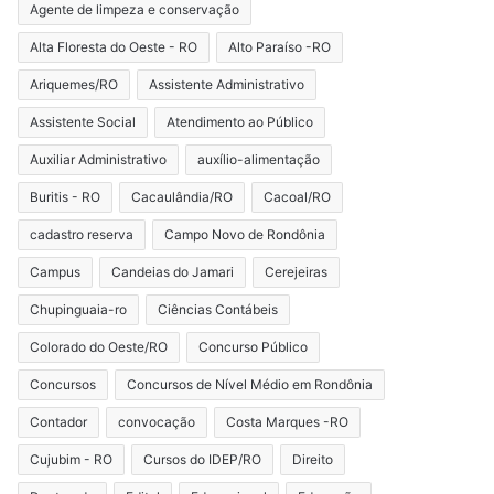
Agente de limpeza e conservação
Alta Floresta do Oeste - RO
Alto Paraíso -RO
Ariquemes/RO
Assistente Administrativo
Assistente Social
Atendimento ao Público
Auxiliar Administrativo
auxílio-alimentação
Buritis - RO
Cacaulândia/RO
Cacoal/RO
cadastro reserva
Campo Novo de Rondônia
Campus
Candeias do Jamari
Cerejeiras
Chupinguaia-ro
Ciências Contábeis
Colorado do Oeste/RO
Concurso Público
Concursos
Concursos de Nível Médio em Rondônia
Contador
convocação
Costa Marques -RO
Cujubim - RO
Cursos do IDEP/RO
Direito