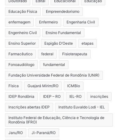
Doutorado
Edital
Educacional
Educação
Educação Física
Empreendedorismo
enfermagem
Enfermeiro
Engenharia Civil
Engenheiro Civil
Ensino Fundamental
Ensino Superior
Espigão D’Oeste
etapas
Farmacêutico
federal
Fisioterapeuta
Fonoaudiólogo
fundamental
Fundação Universidade Federal de Rondônia (UNIR)
Física
Guajará Mirim/RO
ICMBio
IDEP Rondônia
IDEP – RO
IEL-RO
inscrições
Inscrições abertas IDEP
Instituto Euvaldo Lodi - IEL
Instituto Federal de Educação, Ciência e Tecnologia de
Rondônia (IFRO)
Jaru/RO
Ji-Paraná/RO