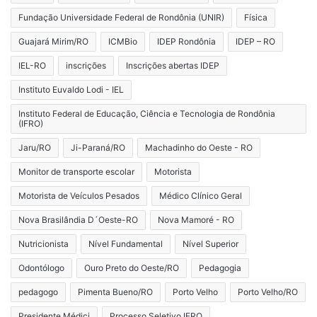
Fundação Universidade Federal de Rondônia (UNIR)
Física
Guajará Mirim/RO
ICMBio
IDEP Rondônia
IDEP – RO
IEL-RO
inscrições
Inscrições abertas IDEP
Instituto Euvaldo Lodi - IEL
Instituto Federal de Educação, Ciência e Tecnologia de Rondônia
(IFRO)
Jaru/RO
Ji-Paraná/RO
Machadinho do Oeste - RO
Monitor de transporte escolar
Motorista
Motorista de Veículos Pesados
Médico Clínico Geral
Nova Brasilândia D´Oeste-RO
Nova Mamoré - RO
Nutricionista
Nível Fundamental
Nível Superior
Odontólogo
Ouro Preto do Oeste/RO
Pedagogia
pedagogo
Pimenta Bueno/RO
Porto Velho
Porto Velho/RO
Presidente Médici
Processo Seletivo IFRO