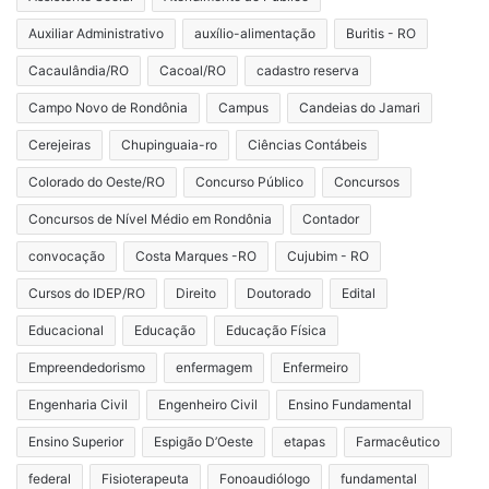
Auxiliar Administrativo
auxílio-alimentação
Buritis - RO
Cacaulândia/RO
Cacoal/RO
cadastro reserva
Campo Novo de Rondônia
Campus
Candeias do Jamari
Cerejeiras
Chupinguaia-ro
Ciências Contábeis
Colorado do Oeste/RO
Concurso Público
Concursos
Concursos de Nível Médio em Rondônia
Contador
convocação
Costa Marques -RO
Cujubim - RO
Cursos do IDEP/RO
Direito
Doutorado
Edital
Educacional
Educação
Educação Física
Empreendedorismo
enfermagem
Enfermeiro
Engenharia Civil
Engenheiro Civil
Ensino Fundamental
Ensino Superior
Espigão D’Oeste
etapas
Farmacêutico
federal
Fisioterapeuta
Fonoaudiólogo
fundamental