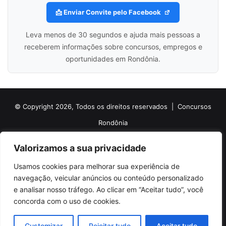
📩 Enviar Convite pelo Facebook
Leva menos de 30 segundos e ajuda mais pessoas a
receberem informações sobre concursos, empregos e
oportunidades em Rondônia.
© Copyright 2026, Todos os direitos reservados |
Concursos
Rondônia
Politica de Cookies
Politica de Privacidade e Termos de Uso
Valorizamos a sua privacidade
Sobre o Concursos Rondônia
Newsletter
Usamos cookies para melhorar sua experiência de
Siga nossas redes sociais
Web Stories
Anuncie
Contato
navegação, veicular anúncios ou conteúdo personalizado
e analisar nosso tráfego. Ao clicar em “Aceitar tudo”, você
Facebook
X
Pinterest
Linkedin
YouTube
Instagram
Telegram
TikTok
concorda com o uso de cookies.
WhatsApp
Customizar
Rejeitar tudo
Aceitar tudo