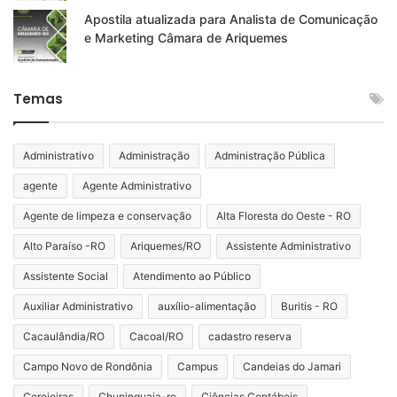
Apostila atualizada para Analista de Comunicação
e Marketing Câmara de Ariquemes
Temas
Administrativo
Administração
Administração Pública
agente
Agente Administrativo
Agente de limpeza e conservação
Alta Floresta do Oeste - RO
Alto Paraíso -RO
Ariquemes/RO
Assistente Administrativo
Assistente Social
Atendimento ao Público
Auxiliar Administrativo
auxílio-alimentação
Buritis - RO
Cacaulândia/RO
Cacoal/RO
cadastro reserva
Campo Novo de Rondônia
Campus
Candeias do Jamari
Cerejeiras
Chupinguaia-ro
Ciências Contábeis