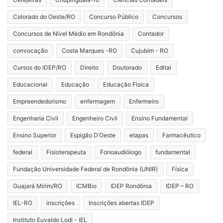
Colorado do Oeste/RO
Concurso Público
Concursos
Concursos de Nível Médio em Rondônia
Contador
convocação
Costa Marques -RO
Cujubim - RO
Cursos do IDEP/RO
Direito
Doutorado
Edital
Educacional
Educação
Educação Física
Empreendedorismo
enfermagem
Enfermeiro
Engenharia Civil
Engenheiro Civil
Ensino Fundamental
Ensino Superior
Espigão D’Oeste
etapas
Farmacêutico
federal
Fisioterapeuta
Fonoaudiólogo
fundamental
Fundação Universidade Federal de Rondônia (UNIR)
Física
Guajará Mirim/RO
ICMBio
IDEP Rondônia
IDEP – RO
IEL-RO
inscrições
Inscrições abertas IDEP
Instituto Euvaldo Lodi - IEL