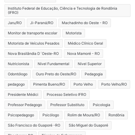
Instituto Federal de Educação, Ciência e Tecnologia de Rondônia
(IFRO)
Jaru/RO
Ji-Paraná/RO
Machadinho do Oeste - RO
Monitor de transporte escolar
Motorista
Motorista de Veículos Pesados
Médico Clínico Geral
Nova Brasilândia D´Oeste-RO
Nova Mamoré - RO
Nutricionista
Nível Fundamental
Nível Superior
Odontólogo
Ouro Preto do Oeste/RO
Pedagogia
pedagogo
Pimenta Bueno/RO
Porto Velho
Porto Velho/RO
Presidente Médici
Processo Seletivo IFRO
Professor Pedagogo
Professor Substituto
Psicologia
Psicopedagogo
Psicólogo
Rolim de Moura/RO
Rondônia
São Francisco do Guaporé -RO
São Miguel do Guaporé