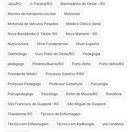
Jaru/RO
Ji-Paraná/RO
Machadinho do Oeste - RO
Monitor de transporte escolar
Motorista
Motorista de Veículos Pesados
Médico Clínico Geral
Nova Brasilândia D´Oeste-RO
Nova Mamoré - RO
Nutricionista
Nível Fundamental
Nível Superior
Odontólogo
Ouro Preto do Oeste/RO
Pedagogia
pedagogo
Pimenta Bueno/RO
Porto Velho
Porto Velho/RO
Presidente Médici
Processo Seletivo IFRO
Professor Pedagogo
Professor Substituto
Psicologia
Psicopedagogo
Psicólogo
Rolim de Moura/RO
Rondônia
São Francisco do Guaporé -RO
São Miguel do Guaporé
Theobroma RO
Técnico de Enfermagem
Técnico em Enfermagem
Técnico em Radiologia
unir rondônia