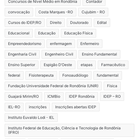
Concursos de Nível Médio em Rondônia
Contador
convocação
Costa Marques -RO
Cujubim - RO
Cursos do IDEP/RO
Direito
Doutorado
Edital
Educacional
Educação
Educação Física
Empreendedorismo
enfermagem
Enfermeiro
Engenharia Civil
Engenheiro Civil
Ensino Fundamental
Ensino Superior
Espigão D’Oeste
etapas
Farmacêutico
federal
Fisioterapeuta
Fonoaudiólogo
fundamental
Fundação Universidade Federal de Rondônia (UNIR)
Física
Guajará Mirim/RO
ICMBio
IDEP Rondônia
IDEP – RO
IEL-RO
inscrições
Inscrições abertas IDEP
Instituto Euvaldo Lodi - IEL
Instituto Federal de Educação, Ciência e Tecnologia de Rondônia
(IFRO)