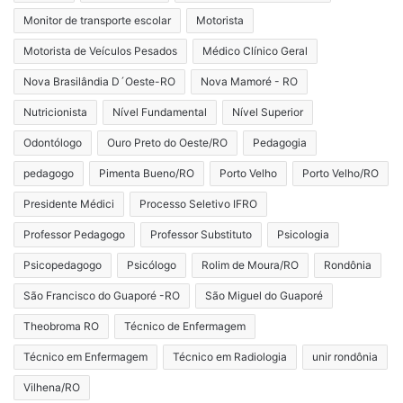
Monitor de transporte escolar
Motorista
Motorista de Veículos Pesados
Médico Clínico Geral
Nova Brasilândia D´Oeste-RO
Nova Mamoré - RO
Nutricionista
Nível Fundamental
Nível Superior
Odontólogo
Ouro Preto do Oeste/RO
Pedagogia
pedagogo
Pimenta Bueno/RO
Porto Velho
Porto Velho/RO
Presidente Médici
Processo Seletivo IFRO
Professor Pedagogo
Professor Substituto
Psicologia
Psicopedagogo
Psicólogo
Rolim de Moura/RO
Rondônia
São Francisco do Guaporé -RO
São Miguel do Guaporé
Theobroma RO
Técnico de Enfermagem
Técnico em Enfermagem
Técnico em Radiologia
unir rondônia
Vilhena/RO