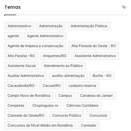
Temas
Administrativo
Administração
Administração Pública
agente
Agente Administrativo
Agente de limpeza e conservação
Alta Floresta do Oeste - RO
Alto Paraíso -RO
Ariquemes/RO
Assistente Administrativo
Assistente Social
Atendimento ao Público
Auxiliar Administrativo
auxílio-alimentação
Buritis - RO
Cacaulândia/RO
Cacoal/RO
cadastro reserva
Campo Novo de Rondônia
Campus
Candeias do Jamari
Cerejeiras
Chupinguaia-ro
Ciências Contábeis
Colorado do Oeste/RO
Concurso Público
Concursos
Concursos de Nível Médio em Rondônia
Contador