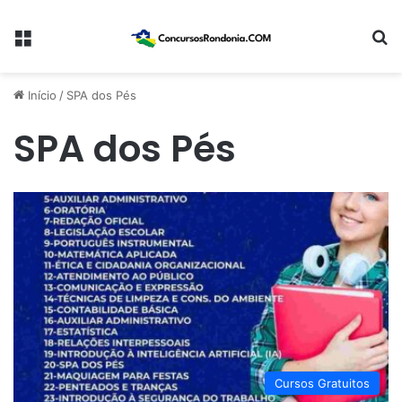
Menu
Pr
Início
/
SPA dos Pés
SPA dos Pés
Cursos Gratuitos