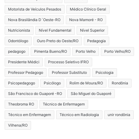
Motorista de Veículos Pesados
Médico Clínico Geral
Nova Brasilândia D´Oeste-RO
Nova Mamoré - RO
Nutricionista
Nível Fundamental
Nível Superior
Odontólogo
Ouro Preto do Oeste/RO
Pedagogia
pedagogo
Pimenta Bueno/RO
Porto Velho
Porto Velho/RO
Presidente Médici
Processo Seletivo IFRO
Professor Pedagogo
Professor Substituto
Psicologia
Psicopedagogo
Psicólogo
Rolim de Moura/RO
Rondônia
São Francisco do Guaporé -RO
São Miguel do Guaporé
Theobroma RO
Técnico de Enfermagem
Técnico em Enfermagem
Técnico em Radiologia
unir rondônia
Vilhena/RO