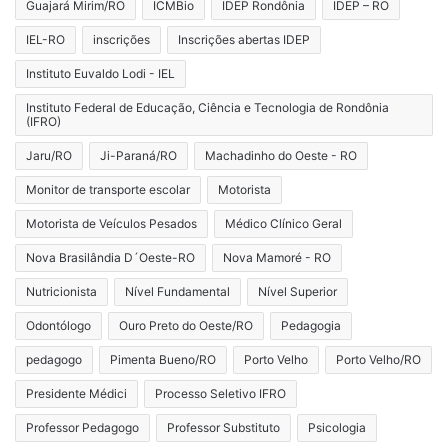
Guajará Mirim/RO
ICMBio
IDEP Rondônia
IDEP – RO
IEL-RO
inscrições
Inscrições abertas IDEP
Instituto Euvaldo Lodi - IEL
Instituto Federal de Educação, Ciência e Tecnologia de Rondônia
(IFRO)
Jaru/RO
Ji-Paraná/RO
Machadinho do Oeste - RO
Monitor de transporte escolar
Motorista
Motorista de Veículos Pesados
Médico Clínico Geral
Nova Brasilândia D´Oeste-RO
Nova Mamoré - RO
Nutricionista
Nível Fundamental
Nível Superior
Odontólogo
Ouro Preto do Oeste/RO
Pedagogia
pedagogo
Pimenta Bueno/RO
Porto Velho
Porto Velho/RO
Presidente Médici
Processo Seletivo IFRO
Professor Pedagogo
Professor Substituto
Psicologia