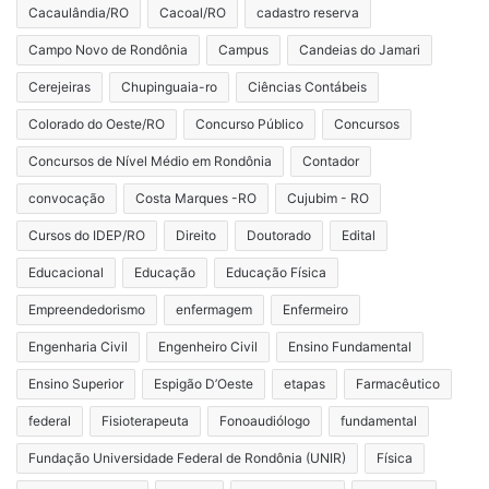
Cacaulândia/RO
Cacoal/RO
cadastro reserva
Campo Novo de Rondônia
Campus
Candeias do Jamari
Cerejeiras
Chupinguaia-ro
Ciências Contábeis
Colorado do Oeste/RO
Concurso Público
Concursos
Concursos de Nível Médio em Rondônia
Contador
convocação
Costa Marques -RO
Cujubim - RO
Cursos do IDEP/RO
Direito
Doutorado
Edital
Educacional
Educação
Educação Física
Empreendedorismo
enfermagem
Enfermeiro
Engenharia Civil
Engenheiro Civil
Ensino Fundamental
Ensino Superior
Espigão D’Oeste
etapas
Farmacêutico
federal
Fisioterapeuta
Fonoaudiólogo
fundamental
Fundação Universidade Federal de Rondônia (UNIR)
Física