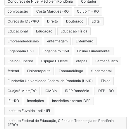
Concursos de Nível Médio em Rondônia
Contador
convocação
Costa Marques -RO
Cujubim - RO
Cursos do IDEP/RO
Direito
Doutorado
Edital
Educacional
Educação
Educação Física
Empreendedorismo
enfermagem
Enfermeiro
Engenharia Civil
Engenheiro Civil
Ensino Fundamental
Ensino Superior
Espigão D’Oeste
etapas
Farmacêutico
federal
Fisioterapeuta
Fonoaudiólogo
fundamental
Fundação Universidade Federal de Rondônia (UNIR)
Física
Guajará Mirim/RO
ICMBio
IDEP Rondônia
IDEP – RO
IEL-RO
inscrições
Inscrições abertas IDEP
Instituto Euvaldo Lodi - IEL
Instituto Federal de Educação, Ciência e Tecnologia de Rondônia
(IFRO)