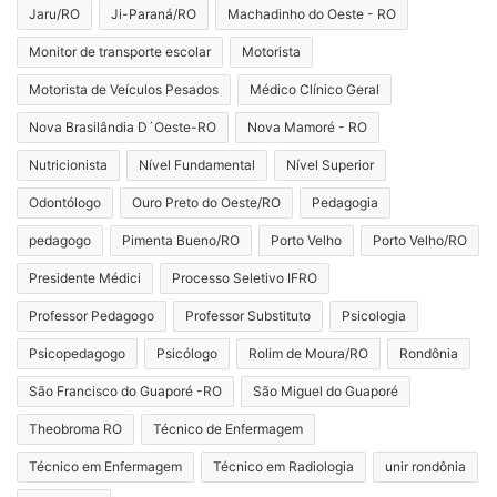
Jaru/RO
Ji-Paraná/RO
Machadinho do Oeste - RO
Monitor de transporte escolar
Motorista
Motorista de Veículos Pesados
Médico Clínico Geral
Nova Brasilândia D´Oeste-RO
Nova Mamoré - RO
Nutricionista
Nível Fundamental
Nível Superior
Odontólogo
Ouro Preto do Oeste/RO
Pedagogia
pedagogo
Pimenta Bueno/RO
Porto Velho
Porto Velho/RO
Presidente Médici
Processo Seletivo IFRO
Professor Pedagogo
Professor Substituto
Psicologia
Psicopedagogo
Psicólogo
Rolim de Moura/RO
Rondônia
São Francisco do Guaporé -RO
São Miguel do Guaporé
Theobroma RO
Técnico de Enfermagem
Técnico em Enfermagem
Técnico em Radiologia
unir rondônia