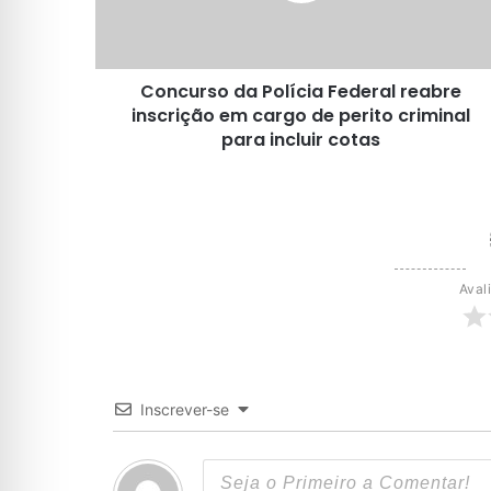
em
cargo
de
Concurso da Polícia Federal reabre
perito
criminal
inscrição em cargo de perito criminal
para
para incluir cotas
incluir
cotas
Aval
Inscrever-se