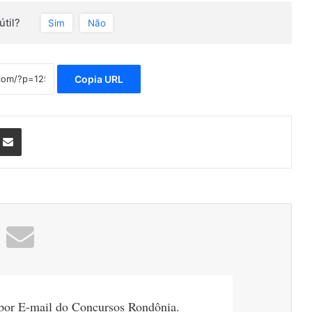
útil?
Sim
Não
Copia URL
nterest
Compartilhar via e-mail