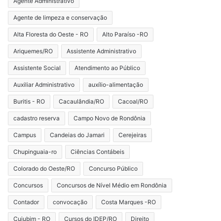
Agente Administrativo
Agente de limpeza e conservação
Alta Floresta do Oeste - RO
Alto Paraíso -RO
Ariquemes/RO
Assistente Administrativo
Assistente Social
Atendimento ao Público
Auxiliar Administrativo
auxílio-alimentação
Buritis - RO
Cacaulândia/RO
Cacoal/RO
cadastro reserva
Campo Novo de Rondônia
Campus
Candeias do Jamari
Cerejeiras
Chupinguaia-ro
Ciências Contábeis
Colorado do Oeste/RO
Concurso Público
Concursos
Concursos de Nível Médio em Rondônia
Contador
convocação
Costa Marques -RO
Cujubim - RO
Cursos do IDEP/RO
Direito