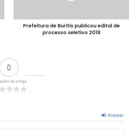
processo
seletivo
2018
Prefeitura de Buritis publicou edital de
processo seletivo 2018
0
iação do artigo
Acessar