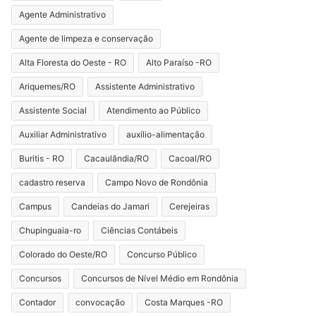
Agente Administrativo
Agente de limpeza e conservação
Alta Floresta do Oeste - RO
Alto Paraíso -RO
Ariquemes/RO
Assistente Administrativo
Assistente Social
Atendimento ao Público
Auxiliar Administrativo
auxílio-alimentação
Buritis - RO
Cacaulândia/RO
Cacoal/RO
cadastro reserva
Campo Novo de Rondônia
Campus
Candeias do Jamari
Cerejeiras
Chupinguaia-ro
Ciências Contábeis
Colorado do Oeste/RO
Concurso Público
Concursos
Concursos de Nível Médio em Rondônia
Contador
convocação
Costa Marques -RO