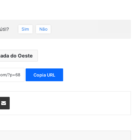
útil?
Sim
Não
rada do Oeste
Copia URL
nterest
Compartilhar via e-mail