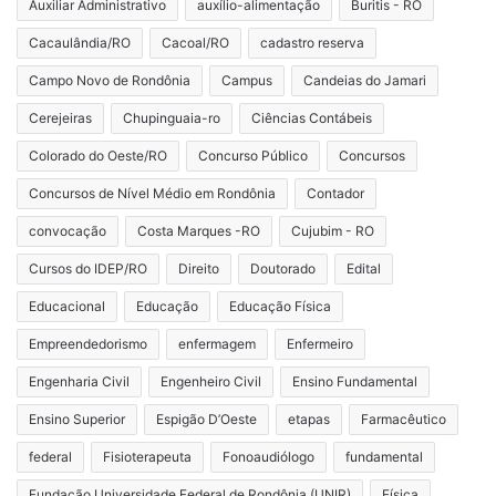
Auxiliar Administrativo
auxílio-alimentação
Buritis - RO
Cacaulândia/RO
Cacoal/RO
cadastro reserva
Campo Novo de Rondônia
Campus
Candeias do Jamari
Cerejeiras
Chupinguaia-ro
Ciências Contábeis
Colorado do Oeste/RO
Concurso Público
Concursos
Concursos de Nível Médio em Rondônia
Contador
convocação
Costa Marques -RO
Cujubim - RO
Cursos do IDEP/RO
Direito
Doutorado
Edital
Educacional
Educação
Educação Física
Empreendedorismo
enfermagem
Enfermeiro
Engenharia Civil
Engenheiro Civil
Ensino Fundamental
Ensino Superior
Espigão D’Oeste
etapas
Farmacêutico
federal
Fisioterapeuta
Fonoaudiólogo
fundamental
Fundação Universidade Federal de Rondônia (UNIR)
Física