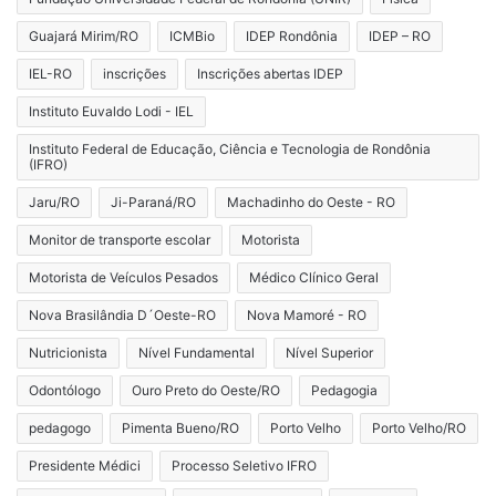
Guajará Mirim/RO
ICMBio
IDEP Rondônia
IDEP – RO
IEL-RO
inscrições
Inscrições abertas IDEP
Instituto Euvaldo Lodi - IEL
Instituto Federal de Educação, Ciência e Tecnologia de Rondônia
(IFRO)
Jaru/RO
Ji-Paraná/RO
Machadinho do Oeste - RO
Monitor de transporte escolar
Motorista
Motorista de Veículos Pesados
Médico Clínico Geral
Nova Brasilândia D´Oeste-RO
Nova Mamoré - RO
Nutricionista
Nível Fundamental
Nível Superior
Odontólogo
Ouro Preto do Oeste/RO
Pedagogia
pedagogo
Pimenta Bueno/RO
Porto Velho
Porto Velho/RO
Presidente Médici
Processo Seletivo IFRO