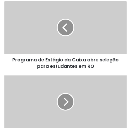
Programa
de
Estágio
da
Caixa
abre
seleção
para
estudantes
Programa de Estágio da Caixa abre seleção
em
RO
para estudantes em RO
SESI
CACOAL
abre
inscrições
com
remuneração
de
R$
1.100,00