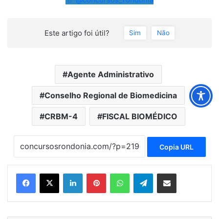
Este artigo foi útil?
Sim
Não
Agente Administrativo
Conselho Regional de Biomedicina
CRBM-4
FISCAL BIOMÉDICO
Copia URL
Linkedin
Pinterest
WhatsApp
Telegram
Compartilhar via e-mail