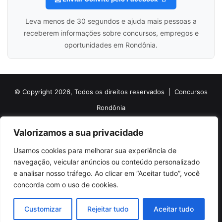
Leva menos de 30 segundos e ajuda mais pessoas a
receberem informações sobre concursos, empregos e
oportunidades em Rondônia.
© Copyright 2026, Todos os direitos reservados |
Concursos
Rondônia
Politica de Cookies
Politica de Privacidade e Termos de Uso
Valorizamos a sua privacidade
Sobre o Concursos Rondônia
Newsletter
Usamos cookies para melhorar sua experiência de
Siga nossas redes sociais
Web Stories
Anuncie
Contato
navegação, veicular anúncios ou conteúdo personalizado
e analisar nosso tráfego. Ao clicar em “Aceitar tudo”, você
Facebook
X
Pinterest
Linkedin
YouTube
Instagram
Telegram
TikTok
concorda com o uso de cookies.
WhatsApp
Customizar
Rejeitar tudo
Aceitar tudo