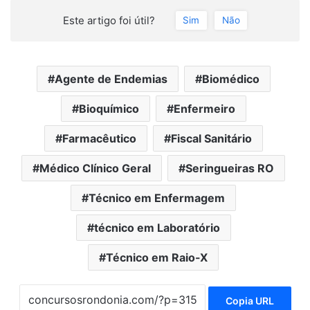
Este artigo foi útil?
Sim
Não
Agente de Endemias
Biomédico
Bioquímico
Enfermeiro
Farmacêutico
Fiscal Sanitário
Médico Clínico Geral
Seringueiras RO
Técnico em Enfermagem
técnico em Laboratório
Técnico em Raio-X
Copia URL