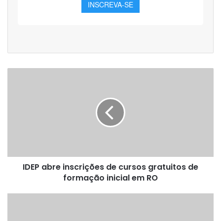
IDEP
abre
inscrições
de
cursos
gratuitos
de
formação
inicial
IDEP abre inscrições de cursos gratuitos de
em
RO
formação inicial em RO
SEDUC
abre
processo