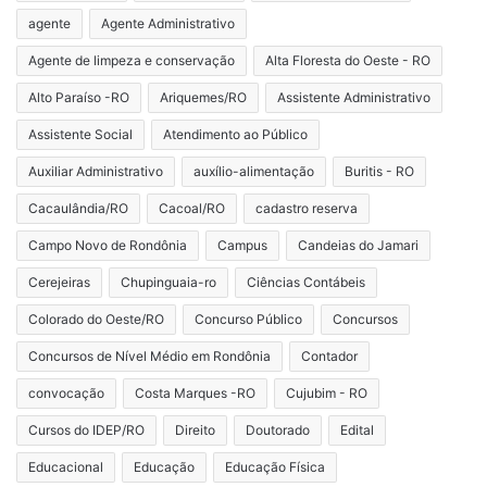
agente
Agente Administrativo
Agente de limpeza e conservação
Alta Floresta do Oeste - RO
Alto Paraíso -RO
Ariquemes/RO
Assistente Administrativo
Assistente Social
Atendimento ao Público
Auxiliar Administrativo
auxílio-alimentação
Buritis - RO
Cacaulândia/RO
Cacoal/RO
cadastro reserva
Campo Novo de Rondônia
Campus
Candeias do Jamari
Cerejeiras
Chupinguaia-ro
Ciências Contábeis
Colorado do Oeste/RO
Concurso Público
Concursos
Concursos de Nível Médio em Rondônia
Contador
convocação
Costa Marques -RO
Cujubim - RO
Cursos do IDEP/RO
Direito
Doutorado
Edital
Educacional
Educação
Educação Física