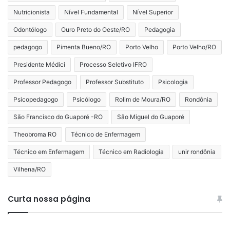
Nutricionista
Nível Fundamental
Nível Superior
Odontólogo
Ouro Preto do Oeste/RO
Pedagogia
pedagogo
Pimenta Bueno/RO
Porto Velho
Porto Velho/RO
Presidente Médici
Processo Seletivo IFRO
Professor Pedagogo
Professor Substituto
Psicologia
Psicopedagogo
Psicólogo
Rolim de Moura/RO
Rondônia
São Francisco do Guaporé -RO
São Miguel do Guaporé
Theobroma RO
Técnico de Enfermagem
Técnico em Enfermagem
Técnico em Radiologia
unir rondônia
Vilhena/RO
Curta nossa página