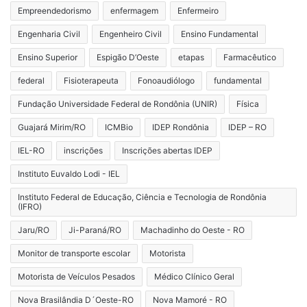
Empreendedorismo
enfermagem
Enfermeiro
Engenharia Civil
Engenheiro Civil
Ensino Fundamental
Ensino Superior
Espigão D’Oeste
etapas
Farmacêutico
federal
Fisioterapeuta
Fonoaudiólogo
fundamental
Fundação Universidade Federal de Rondônia (UNIR)
Física
Guajará Mirim/RO
ICMBio
IDEP Rondônia
IDEP – RO
IEL-RO
inscrições
Inscrições abertas IDEP
Instituto Euvaldo Lodi - IEL
Instituto Federal de Educação, Ciência e Tecnologia de Rondônia
(IFRO)
Jaru/RO
Ji-Paraná/RO
Machadinho do Oeste - RO
Monitor de transporte escolar
Motorista
Motorista de Veículos Pesados
Médico Clínico Geral
Nova Brasilândia D´Oeste-RO
Nova Mamoré - RO