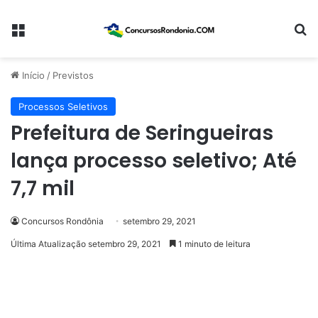
Menu
Pr
Início
/
Previstos
Processos Seletivos
Prefeitura de Seringueiras
lança processo seletivo; Até
7,7 mil
Concursos Rondônia
setembro 29, 2021
Última Atualização setembro 29, 2021
1 minuto de leitura