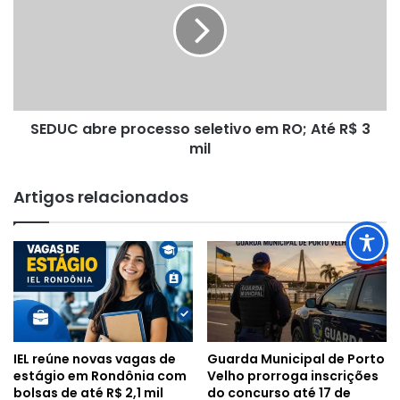
seletivo
em
RO;
Até
R$
3
SEDUC abre processo seletivo em RO; Até R$ 3
mil
mil
Artigos relacionados
IEL reúne novas vagas de
Guarda Municipal de Porto
estágio em Rondônia com
Velho prorroga inscrições
bolsas de até R$ 2,1 mil
do concurso até 17 de