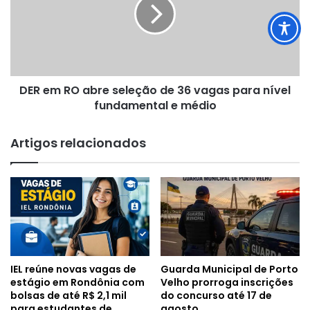
abre
seleção
de
36
vagas
para
DER em RO abre seleção de 36 vagas para nível
nível
fundamental
fundamental e médio
e
médio
Artigos relacionados
IEL reúne novas vagas de
Guarda Municipal de Porto
estágio em Rondônia com
Velho prorroga inscrições
bolsas de até R$ 2,1 mil
do concurso até 17 de
para estudantes de
agosto