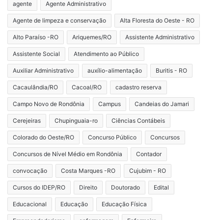
agente
Agente Administrativo
Agente de limpeza e conservação
Alta Floresta do Oeste - RO
Alto Paraíso -RO
Ariquemes/RO
Assistente Administrativo
Assistente Social
Atendimento ao Público
Auxiliar Administrativo
auxílio-alimentação
Buritis - RO
Cacaulândia/RO
Cacoal/RO
cadastro reserva
Campo Novo de Rondônia
Campus
Candeias do Jamari
Cerejeiras
Chupinguaia-ro
Ciências Contábeis
Colorado do Oeste/RO
Concurso Público
Concursos
Concursos de Nível Médio em Rondônia
Contador
convocação
Costa Marques -RO
Cujubim - RO
Cursos do IDEP/RO
Direito
Doutorado
Edital
Educacional
Educação
Educação Física