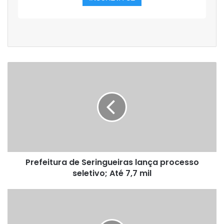
Prefeitura
de
Seringueiras
lança
processo
seletivo;
Até
7,7
mil
Prefeitura de Seringueiras lança processo
seletivo; Até 7,7 mil
DER
em
RO