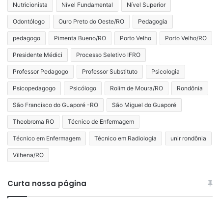
Nutricionista
Nível Fundamental
Nível Superior
Odontólogo
Ouro Preto do Oeste/RO
Pedagogia
pedagogo
Pimenta Bueno/RO
Porto Velho
Porto Velho/RO
Presidente Médici
Processo Seletivo IFRO
Professor Pedagogo
Professor Substituto
Psicologia
Psicopedagogo
Psicólogo
Rolim de Moura/RO
Rondônia
São Francisco do Guaporé -RO
São Miguel do Guaporé
Theobroma RO
Técnico de Enfermagem
Técnico em Enfermagem
Técnico em Radiologia
unir rondônia
Vilhena/RO
Curta nossa página