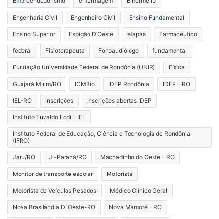
Empreendedorismo
enfermagem
Enfermeiro
Engenharia Civil
Engenheiro Civil
Ensino Fundamental
Ensino Superior
Espigão D’Oeste
etapas
Farmacêutico
federal
Fisioterapeuta
Fonoaudiólogo
fundamental
Fundação Universidade Federal de Rondônia (UNIR)
Física
Guajará Mirim/RO
ICMBio
IDEP Rondônia
IDEP – RO
IEL-RO
inscrições
Inscrições abertas IDEP
Instituto Euvaldo Lodi - IEL
Instituto Federal de Educação, Ciência e Tecnologia de Rondônia
(IFRO)
Jaru/RO
Ji-Paraná/RO
Machadinho do Oeste - RO
Monitor de transporte escolar
Motorista
Motorista de Veículos Pesados
Médico Clínico Geral
Nova Brasilândia D´Oeste-RO
Nova Mamoré - RO