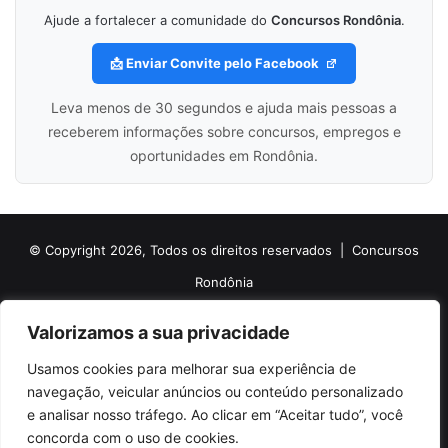
Ajude a fortalecer a comunidade do
Concursos Rondônia
.
📩 Enviar Convite pelo Facebook
Leva menos de 30 segundos e ajuda mais pessoas a
receberem informações sobre concursos, empregos e
oportunidades em Rondônia.
© Copyright 2026, Todos os direitos reservados |
Concursos
Rondônia
Politica de Cookies
Politica de Privacidade e Termos de Uso
Valorizamos a sua privacidade
Sobre o Concursos Rondônia
Newsletter
Usamos cookies para melhorar sua experiência de
Siga nossas redes sociais
Web Stories
Anuncie
Contato
navegação, veicular anúncios ou conteúdo personalizado
e analisar nosso tráfego. Ao clicar em “Aceitar tudo”, você
Facebook
X
Pinterest
Linkedin
YouTube
Instagram
Telegram
TikTok
concorda com o uso de cookies.