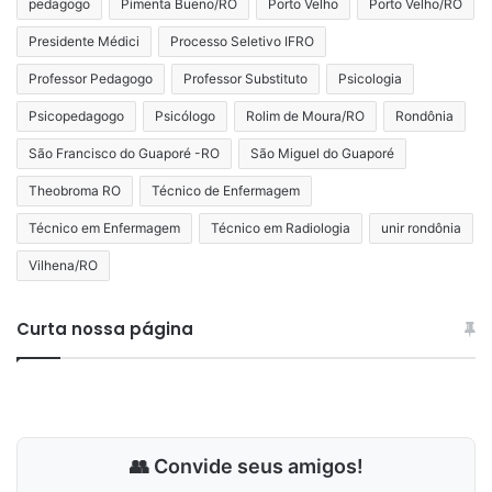
pedagogo
Pimenta Bueno/RO
Porto Velho
Porto Velho/RO
Presidente Médici
Processo Seletivo IFRO
Professor Pedagogo
Professor Substituto
Psicologia
Psicopedagogo
Psicólogo
Rolim de Moura/RO
Rondônia
São Francisco do Guaporé -RO
São Miguel do Guaporé
Theobroma RO
Técnico de Enfermagem
Técnico em Enfermagem
Técnico em Radiologia
unir rondônia
Vilhena/RO
Curta nossa página
👥 Convide seus amigos!