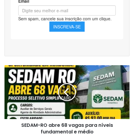
SEDAM-
RO
abre
68
vagas
para
níveis
fundamental
e
SEDAM-RO abre 68 vagas para níveis
médio
fundamental e médio