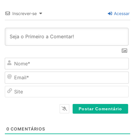
Inscrever-se
Acessar
N
o
m
E
e
m
*
a
S
i
i
l
t
*
e
0
COMENTÁRIOS