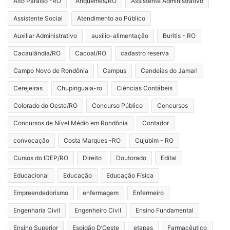
Alto Paraíso -RO
Ariquemes/RO
Assistente Administrativo
Assistente Social
Atendimento ao Público
Auxiliar Administrativo
auxílio-alimentação
Buritis - RO
Cacaulândia/RO
Cacoal/RO
cadastro reserva
Campo Novo de Rondônia
Campus
Candeias do Jamari
Cerejeiras
Chupinguaia-ro
Ciências Contábeis
Colorado do Oeste/RO
Concurso Público
Concursos
Concursos de Nível Médio em Rondônia
Contador
convocação
Costa Marques -RO
Cujubim - RO
Cursos do IDEP/RO
Direito
Doutorado
Edital
Educacional
Educação
Educação Física
Empreendedorismo
enfermagem
Enfermeiro
Engenharia Civil
Engenheiro Civil
Ensino Fundamental
Ensino Superior
Espigão D’Oeste
etapas
Farmacêutico