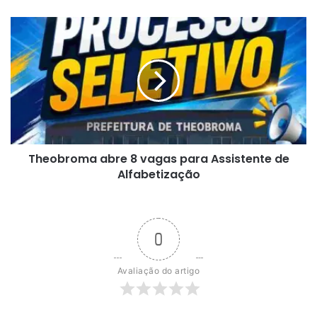
Theobroma
abre
8
vagas
para
Assistente
de
Alfabetização
Theobroma abre 8 vagas para Assistente de
Alfabetização
0
Avaliação do artigo