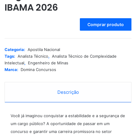
IBAMA 2026
A
Comprar produto
l
t
e
r
Categoria:
Apostila Nacional
n
Tags:
Analista Técnico
,
Analista Técnico de Complexidade
a
Intelectual
,
Engenheiro de Minas
t
Marca:
Domina Concursos
i
v
e
:
Descrição
Você já imaginou conquistar a estabilidade e a segurança de
um cargo público? A oportunidade de passar em um
concurso e garantir uma carreira promissora no setor