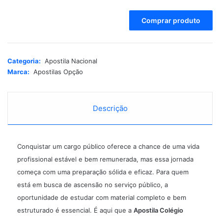
A
Comprar produto
l
t
e
r
Categoria:
Apostila Nacional
n
Marca:
Apostilas Opção
a
t
i
Descrição
v
e
:
Conquistar um cargo público oferece a chance de uma vida
profissional estável e bem remunerada, mas essa jornada
começa com uma preparação sólida e eficaz. Para quem
está em busca de ascensão no serviço público, a
oportunidade de estudar com material completo e bem
estruturado é essencial. É aqui que a
Apostila Colégio