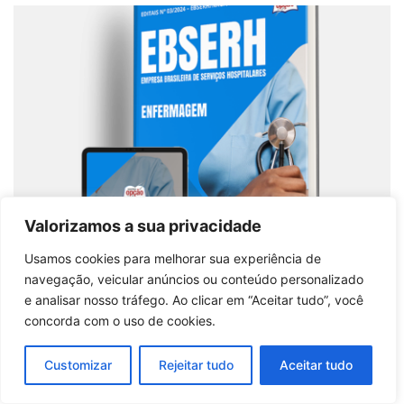
Valorizamos a sua privacidade
Usamos cookies para melhorar sua experiência de
navegação, veicular anúncios ou conteúdo personalizado
Apostila EBSERH 2026: Guia Completo para
e analisar nosso tráfego. Ao clicar em “Aceitar tudo”, você
Profissionais de Enfermagem
concorda com o uso de cookies.
Comprar produto
Customizar
Rejeitar tudo
Aceitar tudo