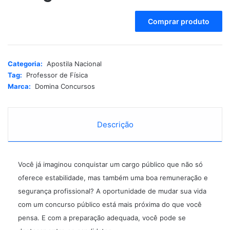
A
Comprar produto
l
t
e
r
Categoria:
Apostila Nacional
n
Tag:
Professor de Física
a
Marca:
Domina Concursos
t
i
v
e
Descrição
:
Você já imaginou conquistar um cargo público que não só
oferece estabilidade, mas também uma boa remuneração e
segurança profissional? A oportunidade de mudar sua vida
com um
concurso público
está mais próxima do que você
pensa. E com a preparação adequada, você pode se