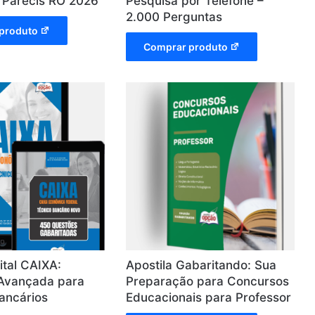
 Parecis RO 2026
Pesquisa por Telefone –
2.000 Perguntas
produto
Comprar produto
tal CAIXA:
Apostila Gabaritando: Sua
Avançada para
Preparação para Concursos
ancários
Educacionais para Professor