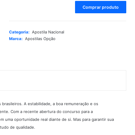
A
Comprar produto
l
t
e
r
Categoria:
Apostila Nacional
n
Marca:
Apostilas Opção
a
t
i
v
e
:
brasileiros. A estabilidade, a boa remuneração e os
ente. Com a recente abertura do concurso para a
em uma oportunidade real diante de si. Mas para garantir sua
studo de qualidade.