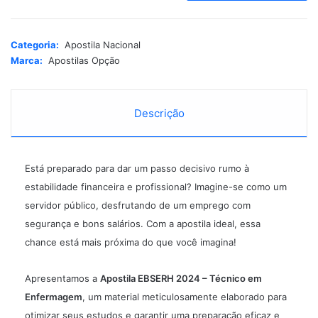
t
e
r
Categoria:
Apostila Nacional
n
Marca:
Apostilas Opção
a
t
i
Descrição
v
e
:
Está preparado para dar um passo decisivo rumo à
estabilidade financeira e profissional? Imagine-se como um
servidor público, desfrutando de um
emprego
com
segurança e bons salários. Com a apostila ideal, essa
chance está mais próxima do que você imagina!
Apresentamos a
Apostila EBSERH 2024 –
Técnico em
Enfermagem
, um material meticulosamente elaborado para
otimizar seus estudos e garantir uma preparação eficaz e