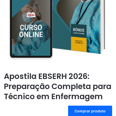
Apostila EBSERH 2026:
Preparação Completa para
Técnico em Enfermagem
A
Comprar produto
l