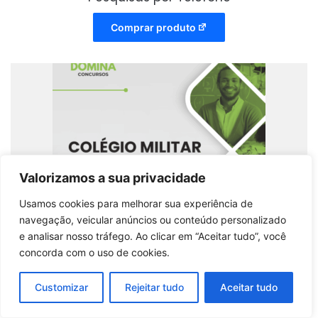
Comprar produto
Valorizamos a sua privacidade
Usamos cookies para melhorar sua experiência de
navegação, veicular anúncios ou conteúdo personalizado
e analisar nosso tráfego. Ao clicar em “Aceitar tudo”, você
concorda com o uso de cookies.
Customizar
Rejeitar tudo
Aceitar tudo
Apostila de Filosofia 2026 para Professores do
Colégio Militar