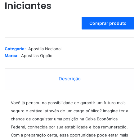
Iniciantes
A
Comprar produto
l
t
e
r
Categoria:
Apostila Nacional
n
Marca:
Apostilas Opção
a
t
i
Descrição
v
e
:
Você já pensou na possibilidade de garantir um futuro mais
seguro e estável através de um cargo público? Imagine ter a
chance de conquistar uma posição na Caixa Econômica
Federal, conhecida por sua estabilidade e boa remuneração.
Com a preparação certa, essa oportunidade pode estar mais