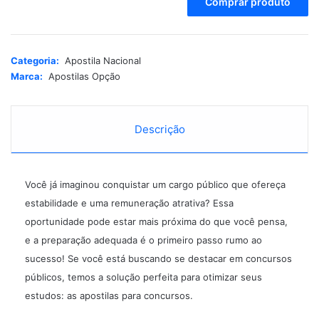
Comprar produto
l
t
e
r
Categoria:
Apostila Nacional
n
Marca:
Apostilas Opção
a
t
i
Descrição
v
e
:
Você já imaginou conquistar um cargo público que ofereça
estabilidade e uma remuneração atrativa? Essa
oportunidade pode estar mais próxima do que você pensa,
e a preparação adequada é o primeiro passo rumo ao
sucesso! Se você está buscando se destacar em concursos
públicos, temos a solução perfeita para otimizar seus
estudos: as apostilas para concursos.