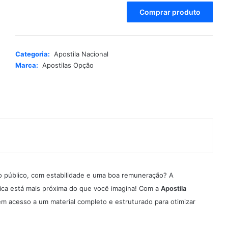
A
Comprar produto
l
t
e
r
Categoria:
Apostila Nacional
n
Marca:
Apostilas Opção
a
t
i
v
e
:
o público, com estabilidade e uma boa remuneração? A
ica está mais próxima do que você imagina! Com a
Apostila
em acesso a um material completo e estruturado para otimizar