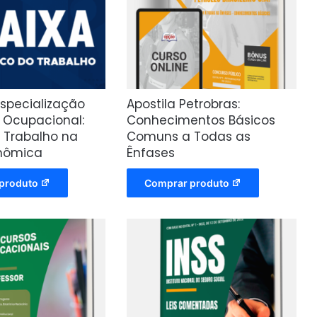
Especialização
Apostila Petrobras:
Ocupacional:
Conhecimentos Básicos
 Trabalho na
Comuns a Todas as
nômica
Ênfases
produto
Comprar produto