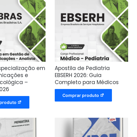
Especialização em
Apostila de Pediatria
nicações e
EBSERH 2026: Guia
icológica –
Completo para Médicos
2026
Comprar produto
produto