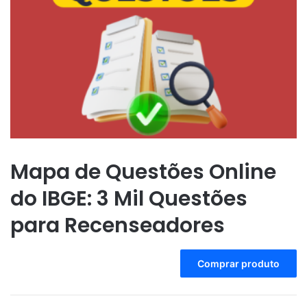
Mapa de Questões Online
do IBGE: 3 Mil Questões
para Recenseadores
A
Comprar produto
l
t
e