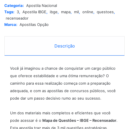
r
Categoria:
Apostila Nacional
n
Tags:
3
,
Apostila IBGE
,
ibge
,
mapa
,
mil
,
online
,
questoes
,
a
recenseador
t
Marca:
Apostilas Opção
i
v
e
:
Descrição
Você já imaginou a chance de conquistar um cargo público
que oferece estabilidade e uma ótima remuneração? O
caminho para essa realização começa com a preparação
adequada, e com as apostilas de concursos públicos, você
pode dar um passo decisivo rumo ao seu sucesso.
Um dos materiais mais completos e eficientes que você
pode acessar é o
Mapa de Questões – IBGE – Recenseador
.
Esta apostila traz mais de 3 mil questões estratégicas,