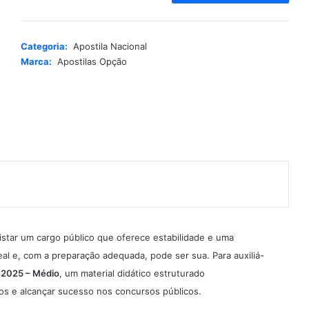
t
e
r
Categoria:
Apostila Nacional
n
Marca:
Apostilas Opção
a
t
i
v
e
:
istar um cargo público que oferece estabilidade e uma
l e, com a preparação adequada, pode ser sua. Para auxiliá-
 2025 – Médio
, um material didático estruturado
os e alcançar sucesso nos concursos públicos.