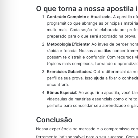
O que torna a nossa apostila 
Conteúdo Completo e Atualizado
: A apostila 
programático que abrange as principais matéri
muito mais. Cada seção foi elaborada por prof
preparado para o que será abordado na prova.
Metodologia Eficiente
: Ao invés de perder hor
rápida e focada. Nossas apostilas concentram-
possam te distrair e confundir. Com recursos v
tópicos mais complexos, tornando o aprendizad
Exercícios Gabaritados
: Outro diferencial da n
perfil da sua prova. Isso ajuda a fixar o conh
encontrará.
Bônus Especial
: Ao adquirir a apostila, você 
videoaulas de matérias essenciais como direito
perfeito para consolidar seu aprendizado e gar
Conclusão
Nossa experiência no mercado e o compromisso com
ferramenta indispensável para o seu sucesso. Com u