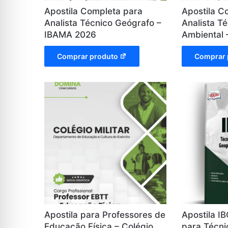
Apostila Completa para
Apostila C
Analista Técnico Geógrafo –
Analista T
IBAMA 2026
Ambiental
Comprar produto
Comprar 
Apostila para Professores de
Apostila I
Educação Física – Colégio
para Técn