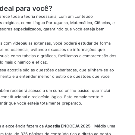
ideal para você?
oferece toda a teoria necessária, com um conteúdo
as exigidas, como Língua Portuguesa, Matemática, Ciências, e
essores especializados, garantindo que você esteja bem
as com videoaulas extensas, você poderá estudar de forma
se no essencial, evitando excessos de informações que
isuais como tabelas e gráficos, facilitamos a compreensão dos
o mais dinâmico e eficaz.
ossa apostila são as questões gabaritadas, que alinham-se ao
ecimento e a entender melhor o estilo de questões que você
também receberá acesso a um curso online básico, que inclui
 constitucional e raciocínio lógico. Este complemento é
antir que você esteja totalmente preparado.
 a excelência fazem da
Apostila ENCCEJA 2025 – Médio
uma
m total de 336 páginas de conteúdo rico e direto ao ponto,