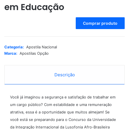
em Educação
A
Comprar produto
l
t
e
r
Categoria:
Apostila Nacional
n
Marca:
Apostilas Opção
a
t
i
Descrição
v
e
:
Você já imaginou a segurança e satisfação de trabalhar em
um cargo público? Com estabilidade e uma remuneração
atrativa, essa é a oportunidade que muitos almejam! Se
você está se preparando para o Concurso da Universidade
da Integração Internacional da Lusofonia Afro-Brasileira