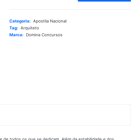
t
e
r
Categoria:
Apostila Nacional
n
Tag:
Arquiteto
a
Marca:
Domina Concursos
t
i
v
e
:
ce de todos os que se dedicam. Além da estabilidade e dos